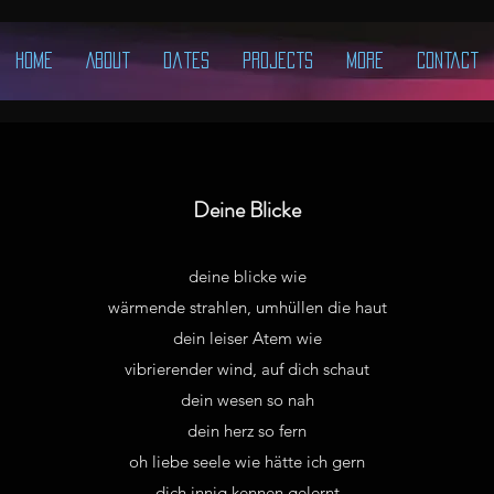
Home
About
Dates
Projects
More
Contact
Deine Blicke
deine blicke wie
wärmende strahlen, umhüllen die haut
dein leiser Atem wie
vibrierender wind, auf dich schaut
dein wesen so nah
dein herz so fern
oh liebe seele wie hätte ich gern
dich innig kennen gelernt